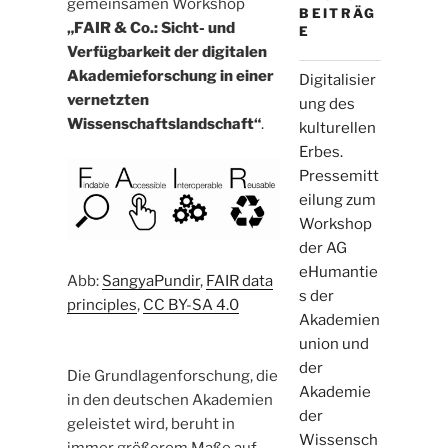
gemeinsamen Workshop
BEITRÄG
„FAIR & Co.: Sicht- und
E
Verfügbarkeit der digitalen
Akademieforschung in einer
Digitalisier
vernetzten
ung des
Wissenschaftslandschaft“
.
kulturellen
Erbes.
Pressemitt
eilung zum
Workshop
der AG
eHumantie
Abb:
SangyaPundir
,
FAIR data
s der
principles
,
CC BY-SA 4.0
Akademien
union und
der
Die Grundlagenforschung, die
Akademie
in den deutschen Akademien
der
geleistet wird, beruht in
Wissensch
immer größerem Maße auf