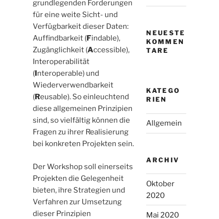
grundlegenden Forderungen
für eine weite Sicht- und
Verfügbarkeit dieser Daten:
NEUESTE
Auffindbarkeit (
F
indable),
KOMMEN
Zugänglichkeit (
A
ccessible),
TARE
Interoperabilität
(
I
nteroperable) und
Wiederverwendbarkeit
KATEGO
(
R
eusable). So einleuchtend
RIEN
diese allgemeinen Prinzipien
sind, so vielfältig können die
Allgemein
Fragen zu ihrer Realisierung
bei konkreten Projekten sein.
ARCHIV
Der Workshop soll einerseits
Projekten die Gelegenheit
Oktober
bieten, ihre Strategien und
2020
Verfahren zur Umsetzung
dieser Prinzipien
Mai 2020