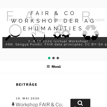
Zum
Inhalt
FAIR & CO
springen
WORKSHOP DER AG
EHUMANITIES
7.-8.10.2020 (virtual Workshop)
Abb: Sangya Pundir, FAIR data principles, CC BY-SA 4
Menü
BEITRÄGE
VERÖFFENTLICHT
19. MAI 2020
Suchen
AM
Workshop FAIR & Co.:
nach: