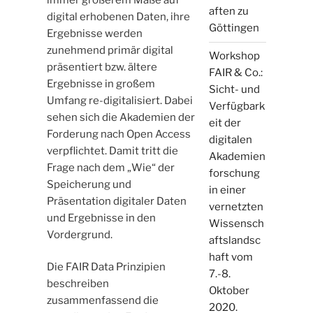
aften zu
digital erhobenen Daten, ihre
Göttingen
Ergebnisse werden
zunehmend primär digital
Workshop
präsentiert bzw. ältere
FAIR & Co.:
Ergebnisse in großem
Sicht- und
Umfang re-digitalisiert. Dabei
Verfügbark
sehen sich die Akademien der
eit der
Forderung nach Open Access
digitalen
verpflichtet. Damit tritt die
Akademien
Frage nach dem „Wie“ der
forschung
Speicherung und
in einer
Präsentation digitaler Daten
vernetzten
und Ergebnisse in den
Wissensch
Vordergrund.
aftslandsc
haft vom
Die FAIR Data Prinzipien
7.-8.
beschreiben
Oktober
zusammenfassend die
2020.