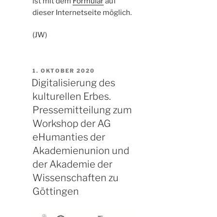
ist mit dem
Formular
auf
dieser Internetseite möglich.
(JW)
VERÖFFENTLICHT
1. OKTOBER 2020
AM
Digitalisierung des
kulturellen Erbes.
Pressemitteilung zum
Workshop der AG
eHumanties der
Akademienunion und
der Akademie der
Wissenschaften zu
Göttingen